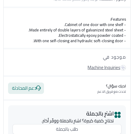
- Size: H87 x D50 x W50 cm.
موجود في
Machine Inquiries
لديك سؤال؟
دعم المحادثة
تحدث مع فريق الدعم
اشترِ بالجملة
تحتاج كمية كبيرة؟ اشترِ بالجملة ووفّر أكثر.
طلب بالجملة